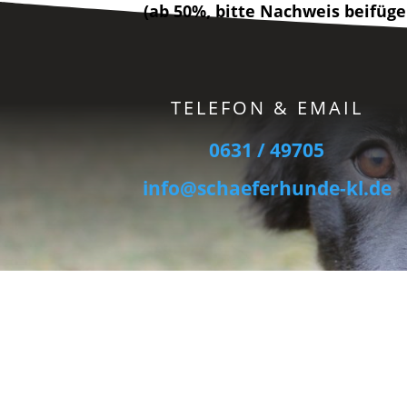
(ab 50%, bitte Nachweis beifüge
TELEFON & EMAIL
0631 / 49705
info@schaeferhunde-kl.de