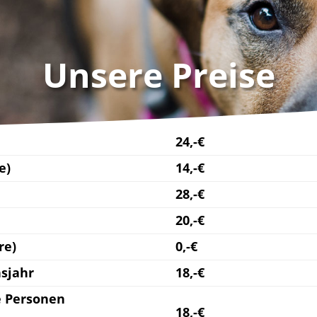
Unsere Preise
24,-€
e)
14,-€
28,-€
20,-€
re)
0,-€
nsjahr
18,-€
e Personen
18,-€