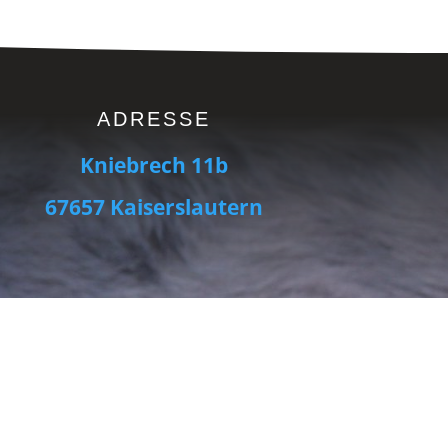
ADRESSE
Kniebrech 11b
67657 Kaiserslautern